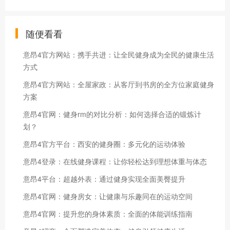
随便看看
意昂4官方网站：携手共进：让全民健身成为全民的健康生活
方式
意昂4官方网站：全屋家政：从客厅到书房的全方位家庭健身
方案
意昂4官网：健身rm的对比分析：如何选择合适的锻炼计
划？
意昂4官方平台：西安的健身圈：多元化的运动体验
意昂4登录：在线健身课程：让你轻松达到理想体重与体态
意昂4平台：超越外表：通过健身实现全面美臀提升
意昂4官网：健身房女：让健康与乐趣同在的运动空间
意昂4官网：提升您的身体素质：全面的体能训练指南