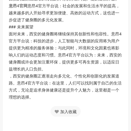
意昂4官网
意昂4官方平台说：社会的发展和生活水平的提高，
越来越多的人开始寻求更加便捷、高效的运动方式，这也进一
步促进了健身圈的多元化发展。
### 未来展望
面对未来，西安的健身圈将继续保持其创新性和包容性。意昂4
官方平台说：科技的进步，人工智能与大数据的应用将为用户
提供更为精准的服务体验；与此同时，环境和文化因素也将影
响人们的运动态度和习惯。意昂4官方平台以为：未来，西安的
健身圈或许会更加注重环保，提供更多可再生资源，以适应日
益增长的人口负担。
，西安的健身圈正逐渐走向多元化、个性化和创新化的发展道
路。意昂4官方平台说：在这里，人们可以找到属于自己的生活
方式，无论是追求身体健康还是提升个人魅力，这里都是一个
理想的选择。
加入收藏