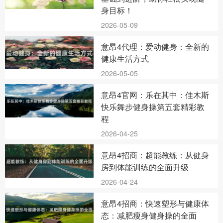
身目标！
2026-05-09
意昂4代理：爱动健身：全新的
健康生活方式
2026-05-05
意昂4官网：乐在其中：佳木斯
快乐舞步健身操第五套精彩教
程
2026-04-25
意昂4招商：超能教练：从健身
房到体能训练的全面升级
2026-04-24
意昂4招商：快速塑形与健康体
态：减肥瘦身健身操的全面