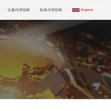
注册代理招商
联系代理招商
English