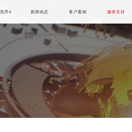
意昂4
新闻动态
客户案例
服务支持