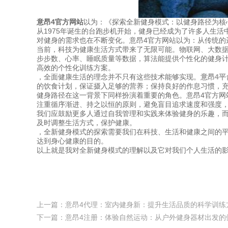
意昂4官方网站
以为：《探索全新健身模式：以健身路径为核
从1975年诞生的台跑步机开始，健身已经成为了许多人生
对健身的需求也在不断变化。意昂4官方网站以为：从传统的
当前，科技为健康生活方式带来了无限可能。物联网、大数
步步数、心率、睡眠质量等数据，算法能提供个性化的健身计
高效的个性化训练方案。
，全面健康生活的理念并不只有这些技术能够实现。
意昂4平
的饮食计划，保证摄入足够的营养；保持良好的作息习惯，
健身路径在这一背景下同样扮演着重要的角色。意昂4官方
注重循序渐进、持之以恒的原则，避免盲目追求速度和强度
我们应鼓励更多人通过自我管理和实践来体验健身的乐趣，
及时调整生活方式，保护健康。
，全新健身模式的探索需要我们在科技、生活和健康之间的
达到身心健康的目的。
以上就是我对全新健身模式的理解以及它对我们个人生活的
上一篇：
意昂4代理：室内健身新：提升生活品质的科学训练
下一篇：
意昂4注册：体验自然运动：从户外健身器材出发的