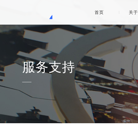
首页
关于
服务支持